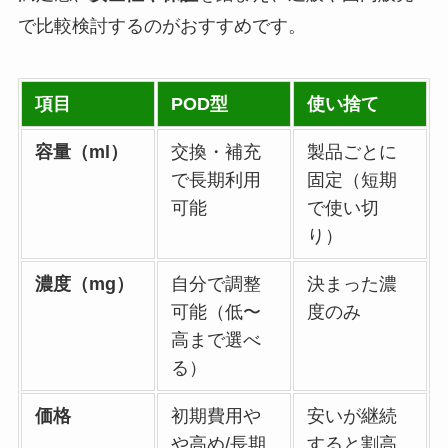
で比較検討するのがおすすめです。
項目
POD型
使い捨て
容量（ml）
交換・補充
製品ごとに
で長期利用
固定（短期
可能
で使い切
り）
濃度（mg）
自分で調整
決まった濃
可能（低〜
度のみ
高まで選べ
る）
価格
初期費用や
安いが継続
や高め/長期
すると割高