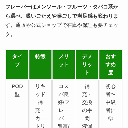
フレーバーはメンソール・フルーツ・タバコ系か
ら選べ、吸いごたえや喉ごしで満足感も変わりま
す。
通販や公式ショップで在庫や保証も要チェッ
ク。
タイ
特徴
メリ
デメ
おす
プ
ット
リッ
すめ
ト
度
POD
リキ
コス
補
初心
型
ッド
パ良
充・
者〜
補
好/フ
交換
中級
充・
レー
の手
者に
カー
バー
間
◎
トリ
豊富/
液漏