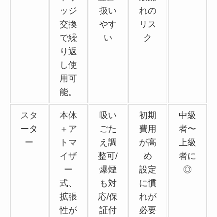
ッジ
扱い
れの
交換
やす
リス
で繰
い
ク
り返
し使
用可
能。
スタ
本体
吸い
初期
中級
ータ
＋ア
ごた
費用
者〜
ー
トマ
え調
が高
上級
イザ
整可/
め
者に
ー
爆煙
設定
◎
式、
も対
に慣
拡張
応/保
れが
性が
証付
必要