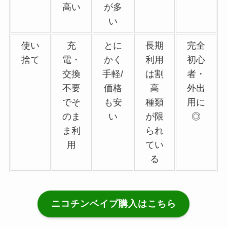
高い
が多
い
使い
充
とに
長期
完全
捨て
電・
かく
利用
初心
交換
手軽/
は割
者・
不要
価格
高
外出
でそ
も安
種類
用に
のま
い
が限
◎
ま利
られ
用
てい
る
ニコチンベイプ購入はこちら